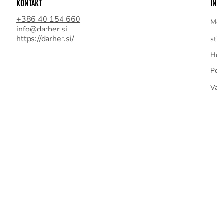
KONTAKT
IN
+386 40 154 660
Mo
info@darher.si
https://darher.si/
st
Ho
Po
Va
Pr
Po
Po
Pi