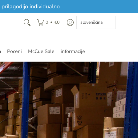
prilagodijo individualno.
•
0
€0
a
Poceni
McCue Sale
informacije