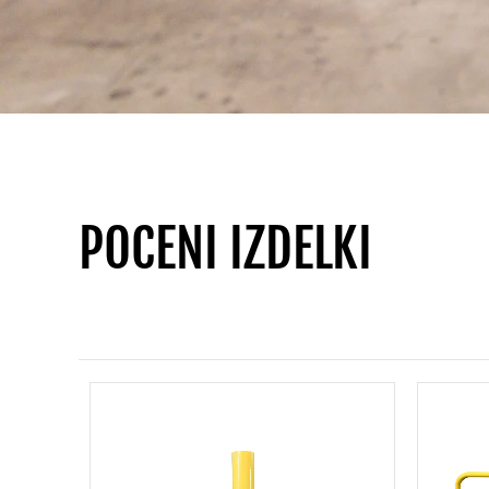
POCENI IZDELKI
Preskoči na glavno vsebino