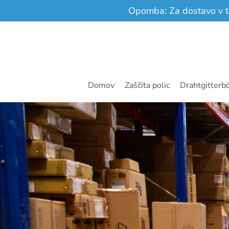
Opomba: Za dostavo v tuj
Preskoči na glavno vsebino
Domov
Zaščita polic
Drahtgitterb