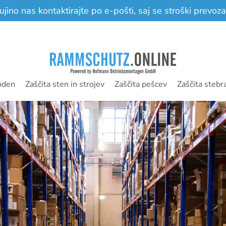
ino nas kontaktirajte po e-pošti, saj se stroški prevoza 
öden
Zaščita sten in strojev
Zaščita pešcev
Zaščita stebr