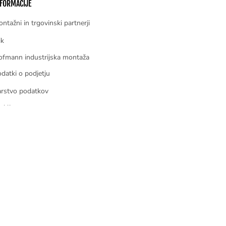
FORMACIJE
ntažni in trgovinski partnerji
ik
fmann industrijska montaža
datki o podjetju
rstvo podatkov
eklic
šiljka
goji poslovanja
škotki