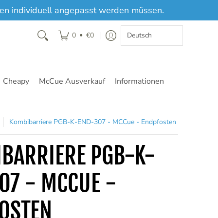
sten individuell angepasst werden müssen.
•
0
€0
Cheapy
McCue Ausverkauf
Informationen
Kombibarriere PGB-K-END-307 - MCCue - Endpfosten
BARRIERE PGB-K-
07 - MCCUE -
OSTEN