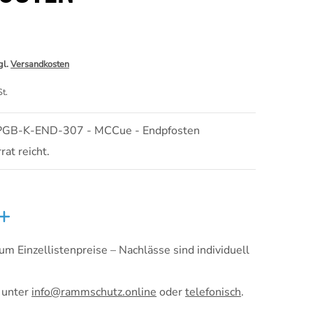
gl.
Versandkosten
t.
 PGB-K-END-307 - MCCue - Endpfosten
at reicht.
 um Einzellistenpreise – Nachlässe sind individuell
 unter
info@rammschutz.online
oder
telefonisch
.