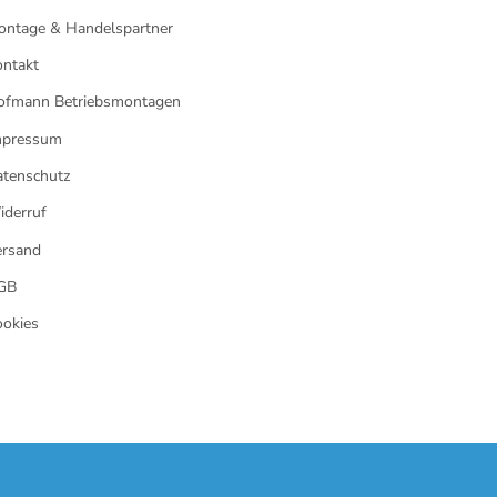
ontage & Handelspartner
ntakt
ofmann Betriebsmontagen
mpressum
tenschutz
derruf
ersand
GB
okies