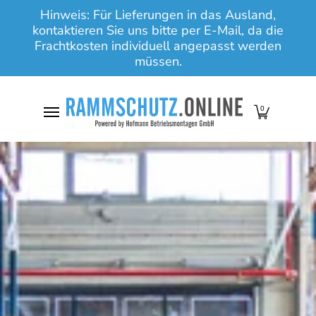
Hinweis: Für Lieferungen in das Ausland,
Zum Hauptinhalt springen
kontaktieren Sie uns bitte per E-Mail, da die
Frachtkosten individuell angepasst werden
müssen.
0