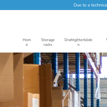
Due to a technic
Zum Haupt-Content springen
Hom
Storage
Drahtgitterböde
e
racks
n