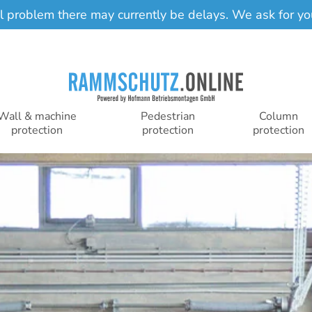
al problem there may currently be delays. We ask for yo
Wall & machine
Pedestrian
Column
protection
protection
protection