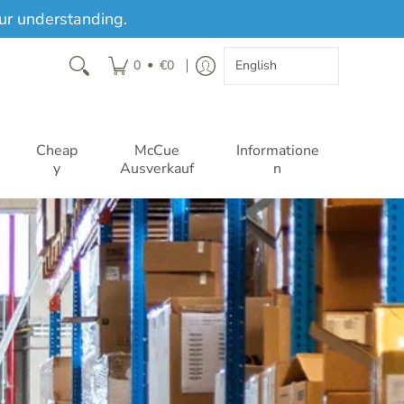
ur understanding.
•
0
€0
Cheap
McCue
Informatione
y
Ausverkauf
n