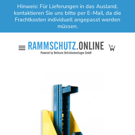
Hinweis: Für Lieferungen in das Ausland,
Zum Hauptinhalt springen
kontaktieren Sie uns bitte per E-Mail, da die
Frachtkosten individuell angepasst werden
müssen.
0
Zum Hauptinhalt springen