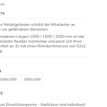
wSt.
274
ble Metallgeländer schützt die Mitarbeiter an
 vor gefährdeten Bereichen.
chiedenen Längen 1000 / 1500 / 2000 mm ist das
länder flexibel montierbar und passt sich Ihren
fekt an. Es hat einen Rohrdurchmesser von 52x2.
ng.
0
1050x1500
1050x1000
1050x1500
1050x1000
 um Einzellistenpreise – Nachlässe sind individuell