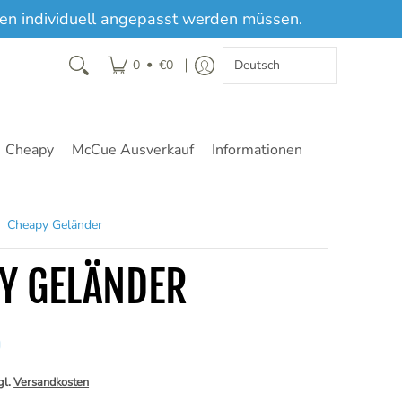
sten individuell angepasst werden müssen.
•
0
€0
Cheapy
McCue Ausverkauf
Informationen
Cheapy Geländer
Y GELÄNDER
5
gl.
Versandkosten