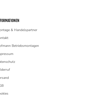
NFORMATIONEN
ontage & Handelspartner
ntakt
ofmann Betriebsmontagen
mpressum
tenschutz
derruf
ersand
GB
okies