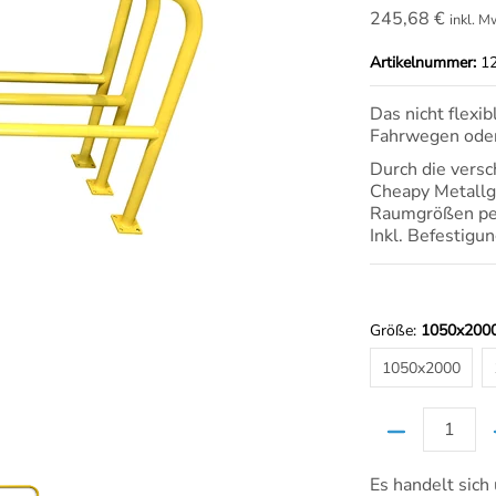
245,68 €
inkl. M
Artikelnummer:
1
Das nicht flexi
Fahrwegen oder
Durch die vers
Cheapy Metallge
Raumgrößen per
Inkl. Befestigu
Größe:
1050x200
1050x2000
1050x2000
Menge
Es handelt sich